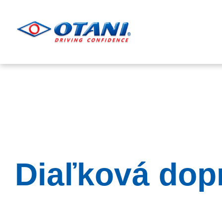
DOMŮ
O NÁS
PC
Diaľková dopr