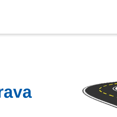
R PNEUMATIKY
TBR PNEUMATIKY
KATALÓGY
KON
ava​