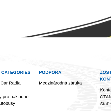
 CATEGORIES
PODPORA
ZOS
KON
Car Radial
Medzinárodná záruka
Konta
 pre nákladné
​OTAN
autobusy
Stať 