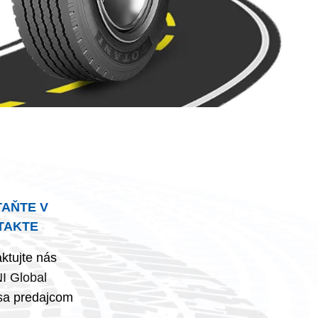
TAŇTE V
TAKTE
ktujte nás
I Global
sa predajcom